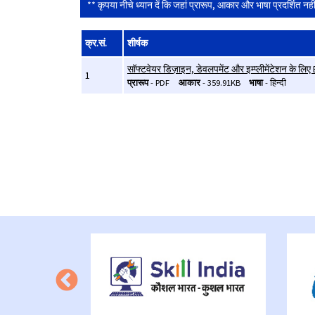
** कृपया नीचे ध्यान दें कि जहां प्रारूप, आकार और भाषा प्रदर्शित नहीं 
क्र.सं.
शीर्षक
सॉफ्टवेयर डिज़ाइन, डेवलपमेंट और इम्प्लीमेंटेशन के लिए
1
प्रारूप
-
PDF
आकार
-
359.91KB
भाषा
-
हिन्दी