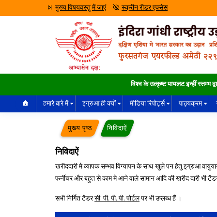
मुख्य विषयवस्तु में जाएं
स्क्रीन रीडर एक्सेस
विश्व के उत्कृष्ट पायलट इन्हीं स्तम्भ द्वारो
हमारे बारे में
इग्रुआ ही क्यों
मीडिया रिपोर्ट्स
पाठ्यक्रम
मुख्य पृष्ठ
निविदाऐं
निविदाऐं
खरीददारी मे व्यापक सम्भव विग्यापन के साथ खुले पन हेतु इग्रुआ वायुया
फर्नीचर और बहुत से काम मे आने वाले सामान आदि की खरीद दारी भी टेंडर 
सभी निर्गित टेंडर
सी. पी. पी. पी. पोर्टल
पर भी उप्लब्ध हैं ।