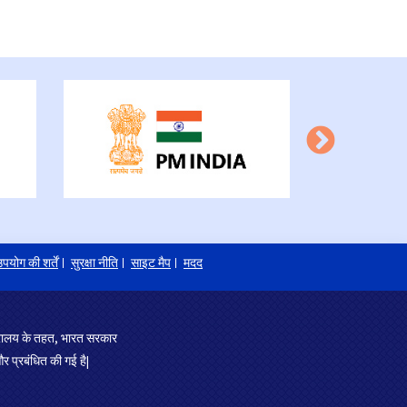
पयोग की शर्तें
सुरक्षा नीति
साइट मैप
मदद
त्रालय के तहत, भारत सरकार
र प्रबंधित की गई है|