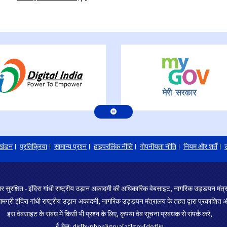
खंडन
प्रतिक्रिया
सामान्य प्रश्न
हाइपरलिंक नीति
गोपनीयता नीति
नियम और शर्तें
उ
र सुरक्षित - इंदिरा गांधी राष्ट्रीय उड़ान अकादमी की अधिकारिक वेबसाइट, नागरिक उड्डयन मं
ग्री इंदिरा गांधी राष्ट्रीय उड़ान अकादमी, नागरिक उड्डयन मंत्रालय के तहत द्वारा प्रकाशित औ
इस वेबसाइट के संबंध में किसी भी प्रश्न के लिए, कृपया वेब सूचना प्रबंधक से संपर्क करे,
ई-मेल: dir[hyphen]igrua[at]gov[dot]in