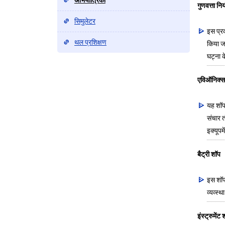
अभियांत्रिकी
गुणवत्ता निय
सिमुलेटर
इस प्रक
थल प्रशिक्षण
किया जा
घट्ना क
एविऑनिक्स
यह शॉप
संचार त
इक्यूपम
बैट्री शॉप
इस शॉप 
व्यव्स्थ
इंस्ट्रुमेंट