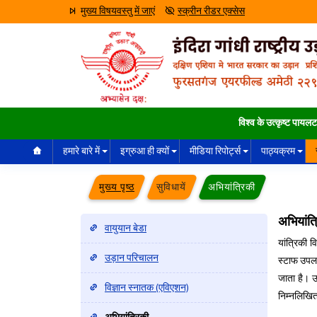
मुख्य विषयवस्तु में जाएं
स्क्रीन रीडर एक्सेस
विश्व के उत्कृष्ट पायलट इन्हीं
हमारे बारे में
इग्रुआ ही क्यों
मीडिया रिपोर्ट्स
पाठ्यक्रम
मुख्य पृष्ठ
सुविधायें
अभियांत्रिकी
अभियांत्
वायुयान बेडा
यांत्रिकी 
उड़ान परिचालन
स्टाफ उपलब्
जाता है। उड
विज्ञान स्नातक (एविएशन)
निम्नलिखित 