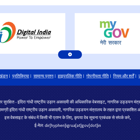
खंडन
प्रतिक्रिया
सामान्य प्रश्न
हाइपरलिंक नीति
गोपनीयता नीति
नियम और शर्तें
उ
र सुरक्षित - इंदिरा गांधी राष्ट्रीय उड़ान अकादमी की अधिकारिक वेबसाइट, नागरिक उड्डयन मं
ग्री इंदिरा गांधी राष्ट्रीय उड़ान अकादमी, नागरिक उड्डयन मंत्रालय के तहत द्वारा प्रकाशित औ
इस वेबसाइट के संबंध में किसी भी प्रश्न के लिए, कृपया वेब सूचना प्रबंधक से संपर्क करे,
ई-मेल: dir[hyphen]igrua[at]gov[dot]in