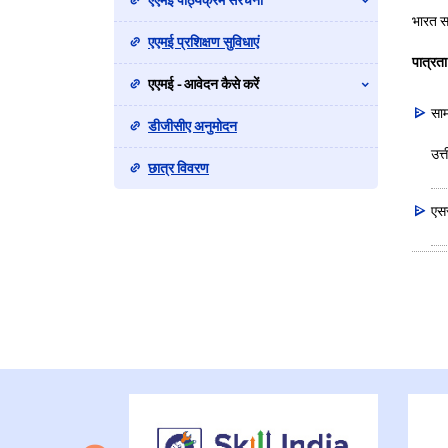
एएमई पाठ्यक्रम संरचना
भारत सर
एएमई प्रशिक्षण सुविधाएं
पात्रता
एएमई - आवेदन कैसे करें
साम
डीजीसीए अनुमोदन
उत्त
छात्र विवरण
एसस