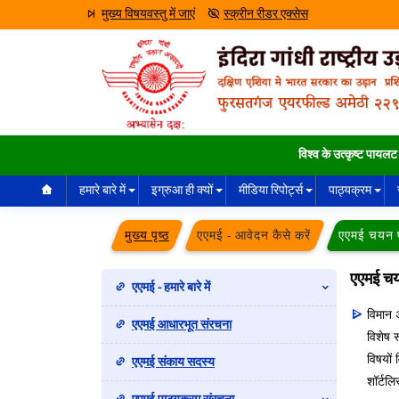
मुख्य विषयवस्तु में जाएं
स्क्रीन रीडर एक्सेस
विश्व के उत्कृष्ट पायलट इन्ही
हमारे बारे में
इग्रुआ ही क्यों
मीडिया रिपोर्ट्स
पाठ्यक्रम
मुख्य पृष्ठ
एएमई - आवेदन कैसे करें
एएमई चयन प
एएमई चय
एएमई - हमारे बारे में
विमान अ
एएमई आधारभूत संरचना
विशेष र
विषयों 
एएमई संकाय सदस्य
शॉर्टलि