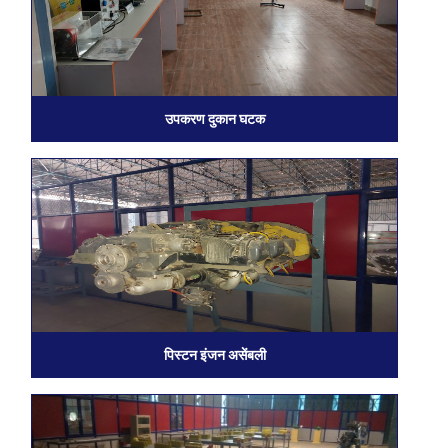
उपकरण दुकान घटक
पिस्टन इंजन असेंबली