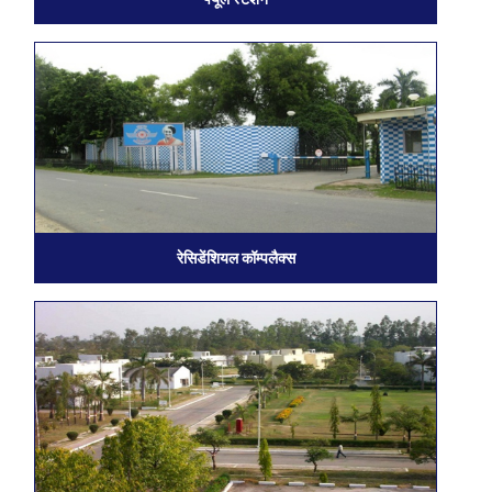
रेसिडेंशियल कॉम्पलैक्स