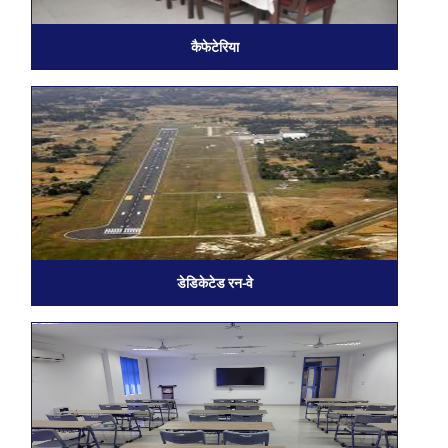
कैफेटेरिया
डेडिकेटेड रन-वे