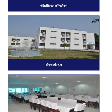
रेसिडेंशियल कॉम्पलैक्स
बॉयज हॉस्टल